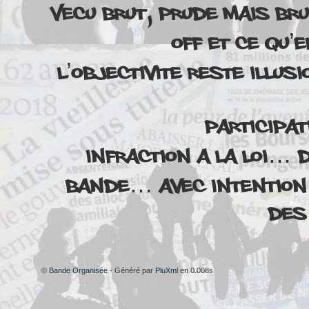
Vecu brut, prude mais bru
off et ce qu’e
L’objectivite reste illusi
Participat
Infraction a la loi… 
bande… avec intention 
Des
©
Bande Organisée
- Généré par
PluXml
en 0.008s