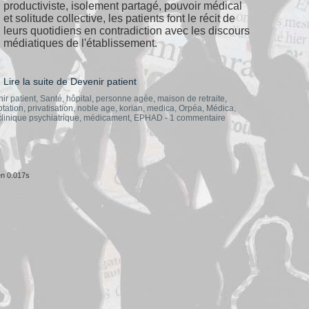
productiviste, isolement partagé, pouvoir médical
et solitude collective, les patients font le récit de
leurs quotidiens en contradiction avec les discours
médiatiques de l'établissement.
Lire la suite de Devenir patient
ir patient
,
Santé
,
hôpital
,
personne agée
,
maison de retraite
,
ptation
,
privatisation
,
noble age
,
korian
,
medica
,
Orpéa
,
Médica
,
clinique psychiatrique
,
médicament
,
EPHAD
-
1 commentaire
n 0.017s