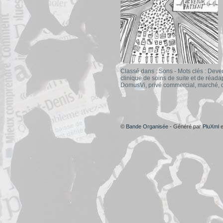
Classé dans :
Sons
- Mots clés :
Deven
clinique de soins de suite et de réada
DomusVi
,
privé commercial
,
marché
,
©
Bande Organisée
- Généré par
PluXml
e