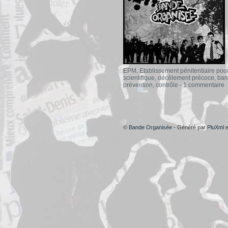
EPM
,
Etablissement pénitentiaire pou
scientifique
,
décèlement précoce
,
ban
prévention
,
contrôle
-
1 commentaire
©
Bande Organisée
- Généré par
PluXml
e