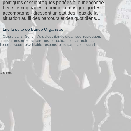
politiques et scientifiques portées à leur encontre.
Leurs témoignages - comme la musique qui les
accompagne - dressent un état des lieux de la
situation au fil des parcours et des quotidiens…
Lire la suite de Bande Organisee
Classé dans :
Sons
- Mots clés :
Bande organisée
,
répression
,
r mineur
,
prison
,
sécuritaire
,
justice
,
police
,
medias
,
politique
,
lieue
,
discours
,
psychiatrie
,
responsabilité parentale
,
Loppsi
,
n 0.136s