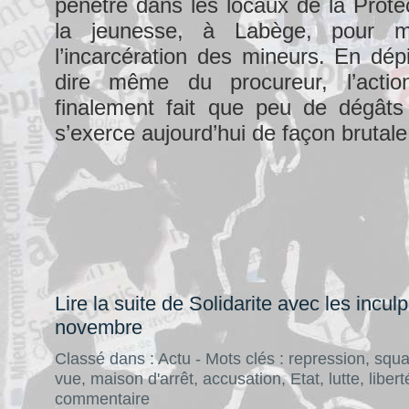
pénétré dans les locaux de la Protec
la jeunesse, à Labège, pour ma
l’incarcération des mineurs. En dépi
dire même du procureur, l’act
finalement fait que peu de dégâts 
s’exerce aujourd’hui de façon brutale 
Lire la suite de Solidarite avec les incul
novembre
Classé dans :
Actu
- Mots clés :
repression
,
squa
vue
,
maison d'arrêt
,
accusation
,
Etat
,
lutte
,
libert
commentaire