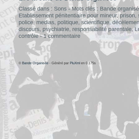
Classé dans :
Sons
- Mots clés :
Bande organis
Etablissement pénitentiaire pour mineur
,
prison
,
police
,
medias
,
politique
,
scientifique
,
décèlemen
discours
,
psychiatrie
,
responsabilité parentale
,
L
contrôle
-
1 commentaire
©
Bande Organisée
- Généré par
PluXml
en 0.175s