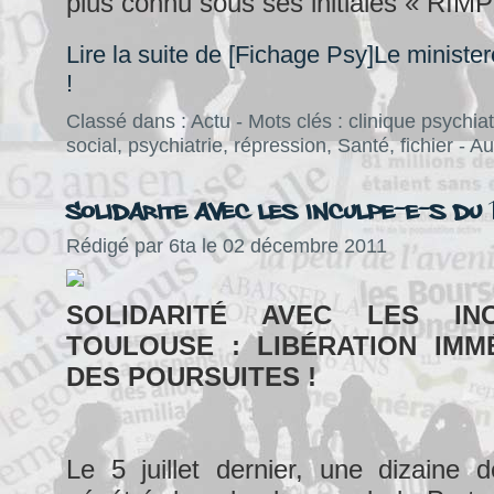
plus connu sous ses initiales « RIMP
Lire la suite de [Fichage Psy]Le minister
!
Classé dans :
Actu
- Mots clés :
clinique psychia
social
,
psychiatrie
,
répression
,
Santé
,
fichier
-
Au
Solidarite avec les inculpe-e-s du
Rédigé par 6ta le 02 décembre 2011
SOLIDARITÉ AVEC LES INC
TOULOUSE : LIBÉRATION IMM
DES POURSUITES !
Le 5 juillet dernier, une dizaine 