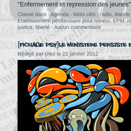
"Enfermement et repression des jeunes"
Classé dans :
Agenda
- Mots clés :
radio
,
Bande 
Etablissement pénitentiaire pour mineur
,
EPM
,
r
justice
,
liberté
-
Aucun commentaire
[Fichage Psy]Le ministere persiste e
Rédigé par Usul le 22 janvier 2012