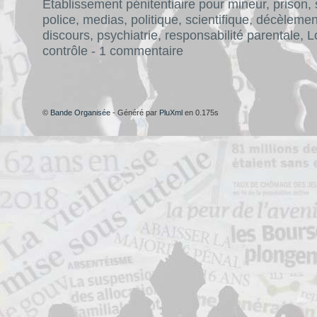
Etablissement pénitentiaire pour mineur
,
prison
,
police
,
medias
,
politique
,
scientifique
,
décèlemen
discours
,
psychiatrie
,
responsabilité parentale
,
L
contrôle
-
1 commentaire
©
Bande Organisée
- Généré par
PluXml
en 0.175s