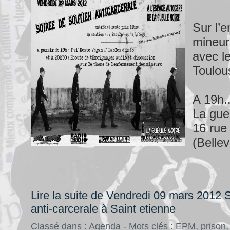
Sur l’
mineurs
avec l
Toulou
A 19h..
La gue
16 rue
(Belle
Lire la suite de Vendredi 09 mars 2012 
anti-carcerale à Saint etienne
Classé dans :
Agenda
- Mots clés :
EPM
,
prison